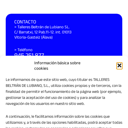
CONTACTO
> Talleres Beltrán de Lubiano SL.
C/ Barratxi, 12 Pab.11-12. int. 01013
Vitoria-Gasteiz (Álava)
> Teléfono
945 251 877
Información básica sobre
> Email
cookies
info@beltrandelubiano.es
Le informamos de que este sitio web, cuyo titular es TALLERES
BELTRÁN DE LUBIANO, S.L., utiliza cookies propias y de terceros, con la
finalidad de permitir el funcionamiento de la página web (por ejemplo,
EMPRESA
gestionar la aceptación del uso de cookies) y para analizar la
>
Home
navegación de los usuarios en nuestro sitio web.
>
Quiénes somos
A continuación, le facilitamos información sobre las cookies que
>
Servicios
utilizamos y, a través de las opciones habilitadas, podrá aceptar todas
>
Maquinaria